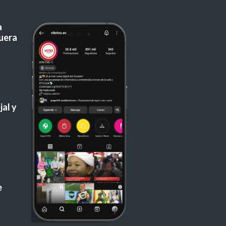
a
uera
al y
e