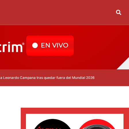
do Campana tras quedar fuera del Mundial 2026
Real Madrid despide a D