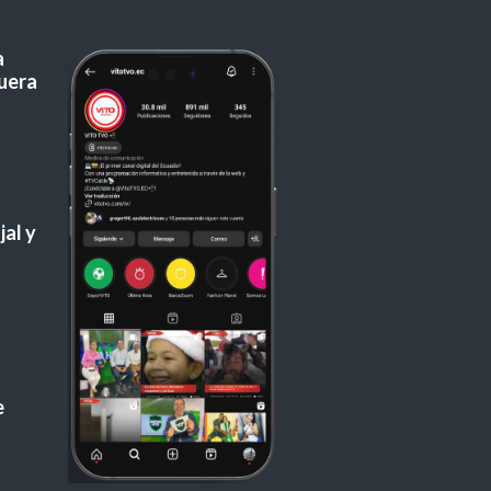
a
uera
al y
e