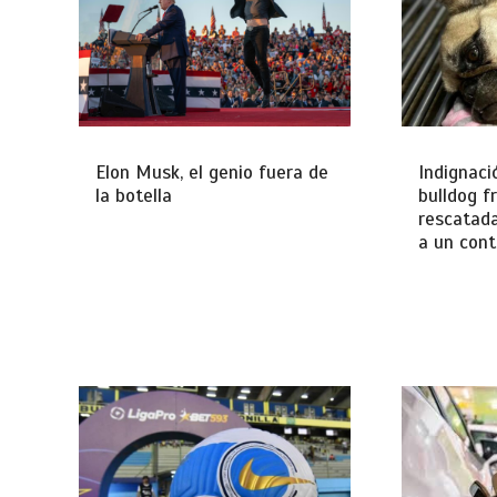
Elon Musk, el genio fuera de
Indignaci
la botella
bulldog f
rescatada
a un con