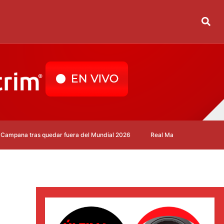
as quedar fuera del Mundial 2026
Real Madrid despide a Dani Carvajal 