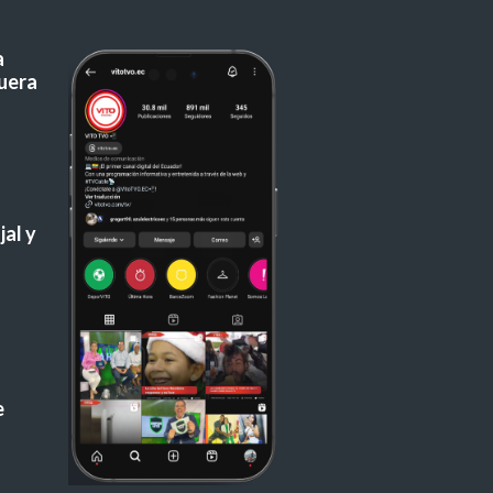
a
uera
al y
e