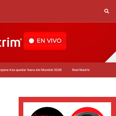
quedar fuera del Mundial 2026
Real Madrid despide a Dani Carvajal y p