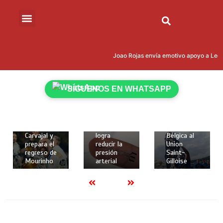
15 de mayo
de 2026
Joao Rojas envía emotivo apoyo a Leona
18 de
18 de
2 mins
mayo de
mayo de
Kevin
2026
2026
Rodríguez
2 mins
2 mins
SÍGUENOS EN WHATSAPP
brilló con
Real
Crean
gol y
Madrid
implante
asistencia
despide a
elástico en
para darle
Dani
3D que
la Copa de
Carvajal y
logra
Bélgica al
prepara el
reducir la
Union
regreso de
presión
Saint-
Mourinho
arterial
Gilloise