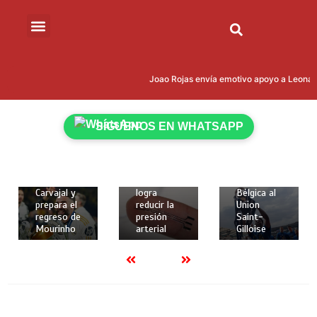
15 de mayo
de 2026
Joao Rojas envía emotivo apoyo a Leonardo
18 de
18 de
2 mins
mayo de
mayo de
Kevin
2026
2026
Rodríguez
2 mins
2 mins
SÍGUENOS EN WHATSAPP
brilló con
Real
Crean
gol y
Madrid
implante
asistencia
despide a
elástico en
para darle
Dani
3D que
la Copa de
Carvajal y
logra
Bélgica al
prepara el
reducir la
Union
regreso de
presión
Saint-
Mourinho
arterial
Gilloise