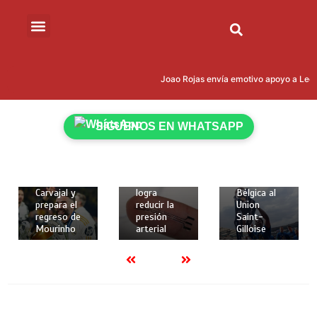
15 de mayo
de 2026
Joao Rojas envía emotivo apoyo a Leona
18 de
18 de
2 mins
mayo de
mayo de
Kevin
2026
2026
Rodríguez
2 mins
2 mins
SÍGUENOS EN WHATSAPP
brilló con
Real
Crean
gol y
Madrid
implante
asistencia
despide a
elástico en
para darle
Dani
3D que
la Copa de
Carvajal y
logra
Bélgica al
prepara el
reducir la
Union
regreso de
presión
Saint-
Mourinho
arterial
Gilloise