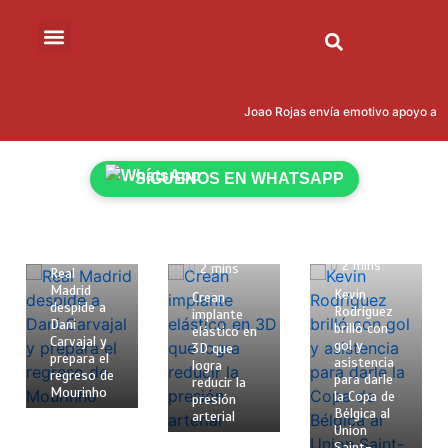
Joao Rojas envía emotivo apoyo a Le
SÍGUENOS EN WHATSAPP
18 de
mayo de
18 de
2026
15 de mayo
mayo de
2 mins
de 2026
2026
2 mins
2 mins
Real
Madrid
Kevin
Crean
despide a
Rodríguez
implante
Dani
brilló con
elástico en
Carvajal y
gol y
3D que
prepara el
asistencia
logra
regreso de
para darle
reducir la
Mourinho
la Copa de
presión
Bélgica al
arterial
Union
Saint-