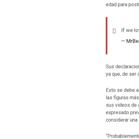
edad para postu
If we lo
— MrBe
Sus declaracio
ya que, de ser 
Esto se debe a
las figuras más
sus videos de 
expresado prev
considerar una 
“Probablemente