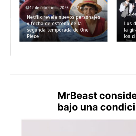
12 de febrero de 2026
2 mins
12 de f
Netflix revela nuevos personajes
y fecha de estreno de la
Los dos
segunda temporada de One
la gira
Piece
los cin
MrBeast conside
bajo una condic