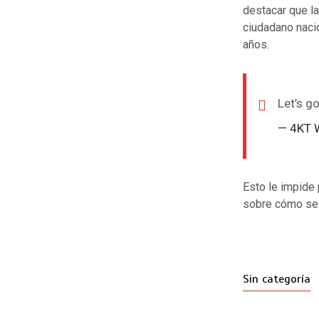
destacar que l
ciudadano nacid
años.
Let’s 
— 4KT 
Esto le impide 
sobre cómo se l
Sin categoría