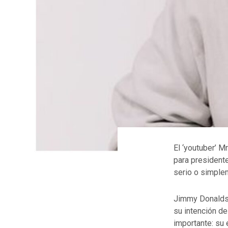
El ‘youtuber’ M
para president
serio o simpl
Jimmy Donaldso
su intención de
importante: su 