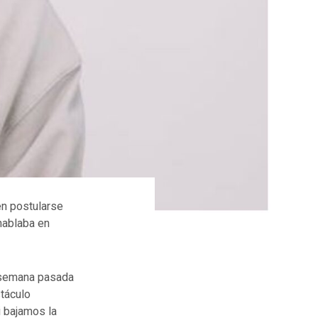
en postularse
hablaba en
 semana pasada
stáculo
i bajamos la