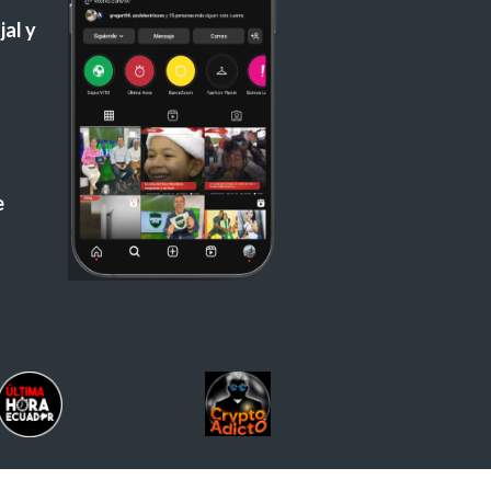
al y
e