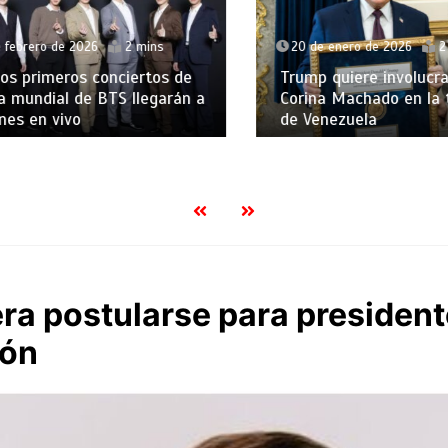
ebrero de 2026
2 mins
20 de enero de 2026
2 m
 primeros conciertos de
Trump quiere involucrar
 mundial de BTS llegarán a
Corina Machado en la tr
es en vivo
de Venezuela
ra postularse para president
ión