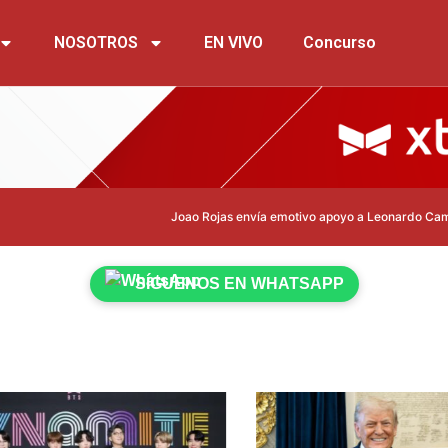
NOSOTROS
EN VIVO
Concurso
Joao Rojas envía emotivo apoyo a Leonardo Campana tras que
SÍGUENOS EN WHATSAPP