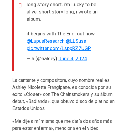
long story short, i’m Lucky to be
alive. short story long, i wrote an
album.
it begins with The End. out now.
@LupusResearch
@LLSusa
pic.twitter.com/LsppRZ7UGP
— h (@halsey)
June 4, 2024
La cantante y compositora, cuyo nombre real es
Ashley Nicolette Frangipane, es conocida por su
éxito «Closer» con The Chainsmokers y su álbum
debut, «Badlands», que obtuvo disco de platino en
Estados Unidos.
«Me dije a mí misma que me daría dos años más
para estar enferma», menciona en el video