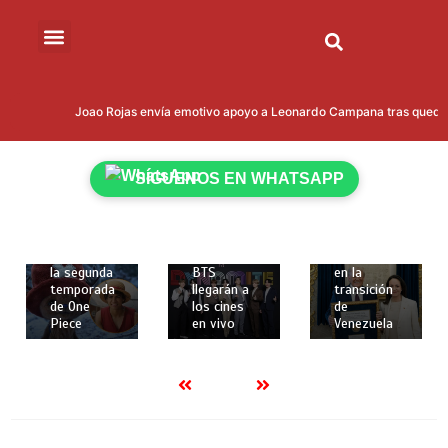
12 de
20 de
12 de
febrero de
enero de
Joao Rojas envía emotivo apoyo a Leonardo Campana tras quedar fu
febrero de
2026
2026
2026
2 mins
2 mins
2 mins
Netflix
Trump
SÍGUENOS EN WHATSAPP
revela
Los dos
quiere
nuevos
primeros
involucrar
personajes
conciertos
a María
y fecha de
de la gira
Corina
estreno de
mundial de
Machado
la segunda
BTS
en la
temporada
llegarán a
transición
de One
los cines
de
Piece
en vivo
Venezuela