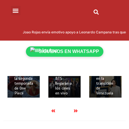
12 de
20 de
12 de
febrero de
enero de
Joao Rojas envía emotivo apoyo a Leonardo Campana tras quedar 
febrero de
2026
2026
2026
2 mins
2 mins
2 mins
Netflix
Trump
SÍGUENOS EN WHATSAPP
revela
Los dos
quiere
nuevos
primeros
involucrar
personajes
conciertos
a María
y fecha de
de la gira
Corina
estreno de
mundial de
Machado
la segunda
BTS
en la
temporada
llegarán a
transición
de One
los cines
de
Piece
en vivo
Venezuela