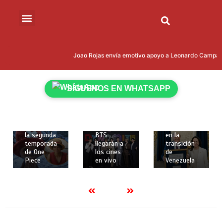
12 de
20 de
12 de
febrero de
enero de
Joao Rojas envía emotivo apoyo a Leonardo Campana t
febrero de
2026
2026
2026
2 mins
2 mins
2 mins
Netflix
Trump
SÍGUENOS EN WHATSAPP
revela
Los dos
quiere
nuevos
primeros
involucrar
personajes
conciertos
a María
y fecha de
de la gira
Corina
estreno de
mundial de
Machado
la segunda
BTS
en la
temporada
llegarán a
transición
de One
los cines
de
Piece
en vivo
Venezuela