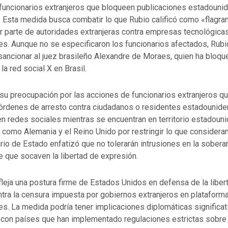
 funcionarios extranjeros que bloqueen publicaciones estadouni
. Esta medida busca combatir lo que Rubio calificó como «flagra
r parte de autoridades extranjeras contra empresas tecnológica
s. Aunque no se especificaron los funcionarios afectados, Rub
sancionar al juez brasileño Alexandre de Moraes, quien ha bloq
a red social X en Brasil.
su preocupación por las acciones de funcionarios extranjeros q
rdenes de arresto contra ciudadanos o residentes estadounide
en redes sociales mientras se encuentran en territorio estadoun
s como Alemania y el Reino Unido por restringir lo que considera
ario de Estado enfatizó que no tolerarán intrusiones en la sobera
 que socaven la libertad de expresión.
efleja una postura firme de Estados Unidos en defensa de la liber
ntra la censura impuesta por gobiernos extranjeros en plataform
. La medida podría tener implicaciones diplomáticas significat
con países que han implementado regulaciones estrictas sobre 