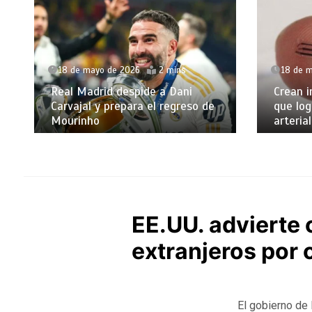
18 de mayo de 2026
2 mins
18 de 
Real Madrid despide a Dani
Crean i
Carvajal y prepara el regreso de
que log
Mourinho
arterial
EE.UU. advierte 
extranjeros por 
El gobierno de