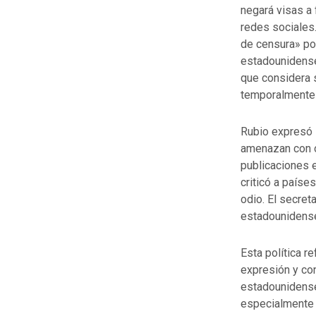
negará visas a
redes sociales
de censura» po
estadounidense
que considera 
temporalmente l
Rubio expresó 
amenazan con ó
publicaciones 
criticó a paíse
odio. El secret
estadounidense
Esta política r
expresión y co
estadounidenses
especialmente 