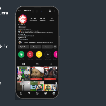
a
uera
al y
e