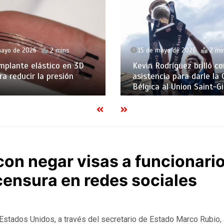
mayo de 2026
2 mins
15 de mayo de 2026
2 mi
mplante elástico en 3D
Kevin Rodríguez brilló co
ra reducir la presión
asistencia para darle la
Bélgica al Union Saint-Gi
con negar visas a funcionari
censura en redes sociales
 Estados Unidos, a través del secretario de Estado Marco Rubio,