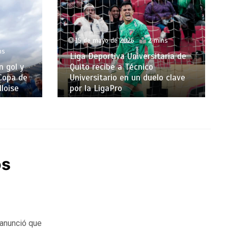
15 de mayo de 2026
2 mins
ns
Liga Deportiva Universitaria de
n gol y
Quito recibe a Técnico
 Copa de
Universitario en un duelo clave
lloise
por la LigaPro
os
 anunció que