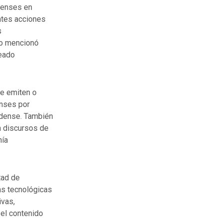
denses en
ntes acciones
s
io mencionó
ueado
ue emiten o
nses por
idense. También
n discursos de
nía
tad de
as tecnológicas
ivas,
el contenido