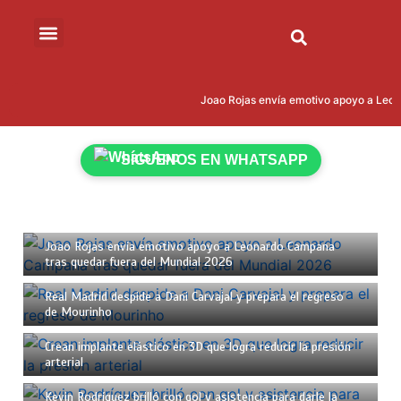
Joao Rojas envía emotivo apoyo a Leona
SÍGUENOS EN WHATSAPP
18 de mayo de 2026
2 mins
Joao Rojas envía emotivo apoyo a Leonardo Campana
tras quedar fuera del Mundial 2026
18 de mayo de 2026
2 mins
Real Madrid despide a Dani Carvajal y prepara el regreso
de Mourinho
18 de mayo de 2026
2 mins
Crean implante elástico en 3D que logra reducir la presión
arterial
15 de mayo de 2026
2 mins
Kevin Rodríguez brilló con gol y asistencia para darle la