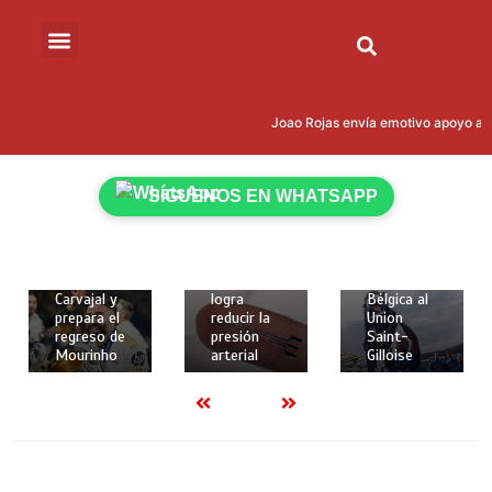
15 de mayo
de 2026
Joao Rojas envía emotivo apoyo a Le
18 de
18 de
2 mins
mayo de
mayo de
Kevin
2026
2026
Rodríguez
2 mins
2 mins
SÍGUENOS EN WHATSAPP
brilló con
Real
Crean
gol y
Madrid
implante
asistencia
despide a
elástico en
para darle
Dani
3D que
la Copa de
Carvajal y
logra
Bélgica al
prepara el
reducir la
Union
regreso de
presión
Saint-
Mourinho
arterial
Gilloise