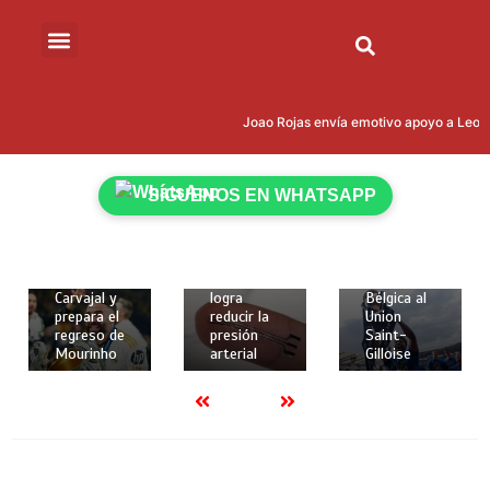
15 de mayo
de 2026
Joao Rojas envía emotivo apoyo a Leonar
18 de
18 de
2 mins
mayo de
mayo de
Kevin
2026
2026
Rodríguez
2 mins
2 mins
SÍGUENOS EN WHATSAPP
brilló con
Real
Crean
gol y
Madrid
implante
asistencia
despide a
elástico en
para darle
Dani
3D que
la Copa de
Carvajal y
logra
Bélgica al
prepara el
reducir la
Union
regreso de
presión
Saint-
Mourinho
arterial
Gilloise