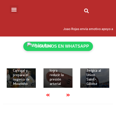
15 de mayo
de 2026
Joao Rojas envía emotivo apoyo a Le
18 de
18 de
2 mins
mayo de
mayo de
Kevin
2026
2026
Rodríguez
2 mins
2 mins
SÍGUENOS EN WHATSAPP
brilló con
Real
Crean
gol y
Madrid
implante
asistencia
despide a
elástico en
para darle
Dani
3D que
la Copa de
Carvajal y
logra
Bélgica al
prepara el
reducir la
Union
regreso de
presión
Saint-
Mourinho
arterial
Gilloise