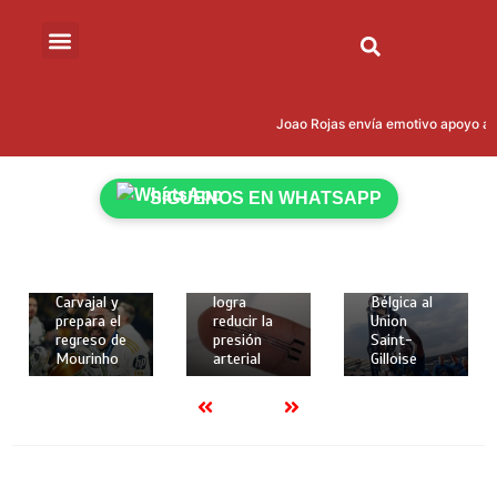
15 de mayo
de 2026
Joao Rojas envía emotivo apoyo a L
18 de
18 de
2 mins
mayo de
mayo de
Kevin
2026
2026
Rodríguez
2 mins
2 mins
SÍGUENOS EN WHATSAPP
brilló con
Real
Crean
gol y
Madrid
implante
asistencia
despide a
elástico en
para darle
Dani
3D que
la Copa de
Carvajal y
logra
Bélgica al
prepara el
reducir la
Union
regreso de
presión
Saint-
Mourinho
arterial
Gilloise