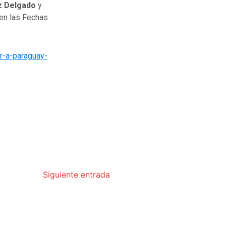
z Delgado
y
 en las Fechas
r-a-paraguay-
Siguiente entrada