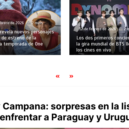
 de febrero de 2026
2 mins
20 de enero de 2026
 dos primeros conciertos de
Trump quiere involuc
gira mundial de BTS llegarán a
Corina Machado en la
 cines en vivo
de Venezuela
 Campana: sorpresas en la li
enfrentar a Paraguay y Urug