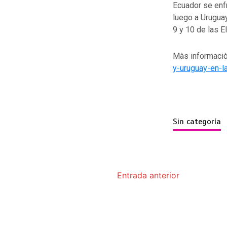
Ecuador se enf
luego a Urugua
9 y 10 de las E
Màs informaciò
y-uruguay-en-la
Sin categoría
Entrada anterior