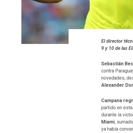
El director téc
9 y 10 de las E
Sebastián Be
contra Paraguay
novedades, des
Alexander Dom
Campana regre
partido en esta
durante la vict
Miami
, sumado
ya había conve