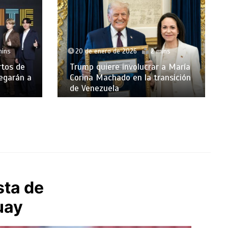
20 de enero de 2026
2 mins
2 mins
Tres cardenales de EE. UU.
rar a María
critican la política exterior de
 transición
Trump por Venezuela y
Groenlandia
sta de
uay