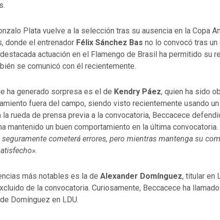
s.
onzalo Plata vuelve a la selección tras su ausencia en la Copa A
, donde el entrenador
Félix Sánchez Bas
no lo convocó tras un
destacada actuación en el Flamengo de Brasil ha permitido su r
ién se comunicó con él recientemente.
e ha generado sorpresa es el de
Kendry Páez
, quien ha sido ob
amiento fuera del campo, siendo visto recientemente usando un
n la rueda de prensa previa a la convocatoria, Beccacece defendi
ha mantenido un buen comportamiento en la última convocatoria.
 seguramente cometerá errores, pero mientras mantenga su co
satisfecho».
encias más notables es la de
Alexander Domínguez
, titular en
excluido de la convocatoria. Curiosamente, Beccacece ha llamado
e de Domínguez en LDU.