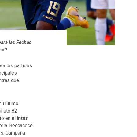
para las Fechas
 no?
ra los partidos
ncipales
ntras que
su último
inuto 82
to en el
Inter
toria. Beccacece
ués, Campana