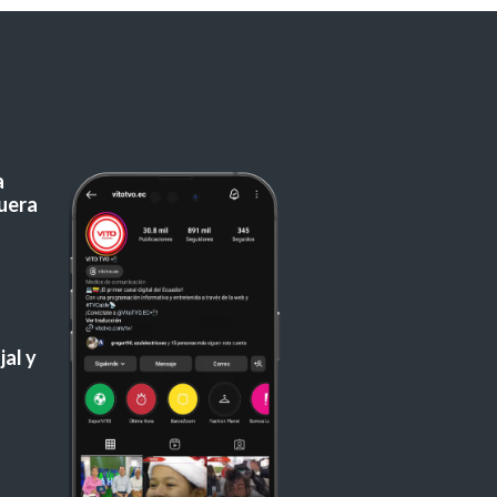
a
uera
al y