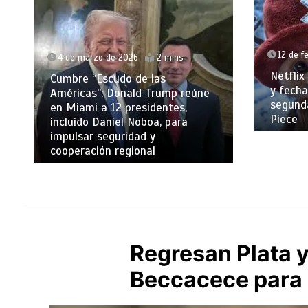
12 de febrero de 2026
2 mins
12
Netflix revela nuevos personajes
y fecha de estreno de la
Los
ne
segunda temporada de One
la 
Piece
los
Regresan Plata y
Beccacece para 