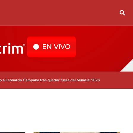
ampana tras quedar fuera del Mundial 2026
Real Madrid despide a Dani 