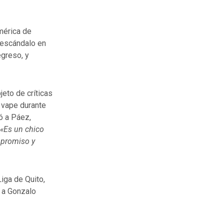
mérica de
 escándalo en
egreso, y
jeto de críticas
 vape durante
ó a Páez,
«Es un chico
mpromiso y
 Liga de Quito,
 a Gonzalo