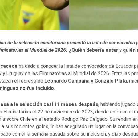
nico de la selección ecuatoriana presentó la lista de convocados 
liminatorias al Mundial de 2026.
¿Quién debería estar y quién
ccacece
ha dado a conocer la lista de convocados de Ecuador pa
 y Uruguay en las Eliminatorias al Mundial de 2026. Entre las pri
tacan el regreso de
Leonardo Campana y Gonzalo Plata
, mie
ínguez no fue incluido
.
sa a la selección casi 11 meses después
, habiendo jugado 
s Eliminatorias el 22 de noviembre de 2023, donde entró en el m
oria sobre Chile en el estadio Rodrigo Paz Delgado. Su rendimien
 a sus recientes goles, le han asegurado un lugar en la convoca
rsado con él la semana pasada sobre su inclusión, y días desp