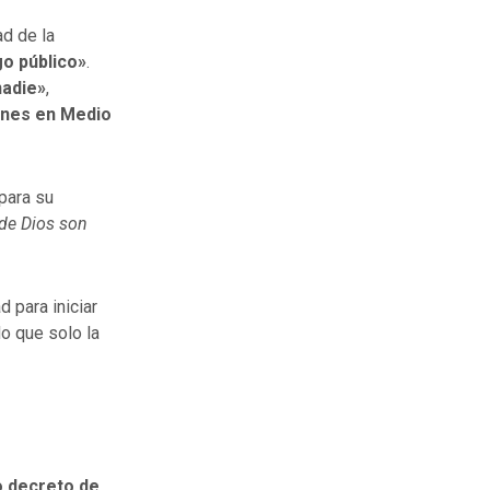
d de la
go público»
.
nadie»
,
ones en Medio
para su
de Dios son
d para iniciar
o que solo la
 decreto de