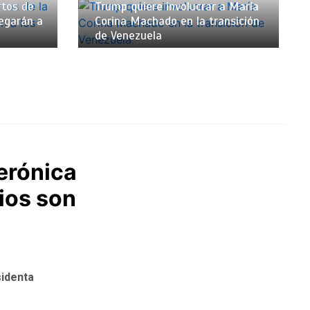
rtos de
Trump quiere involucrar a María
legarán a
Corina Machado en la transición
de Venezuela
Verónica
ios son
sidenta