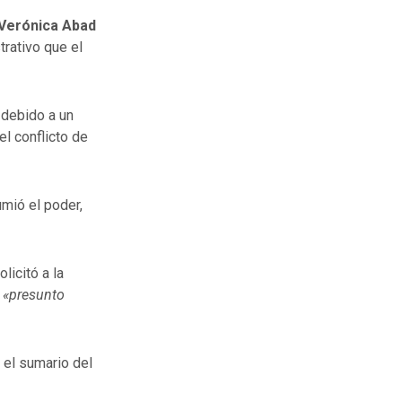
Verónica Abad
rativo que el
 debido a un
l conflicto de
mió el poder,
licitó a la
«presunto
 el sumario del