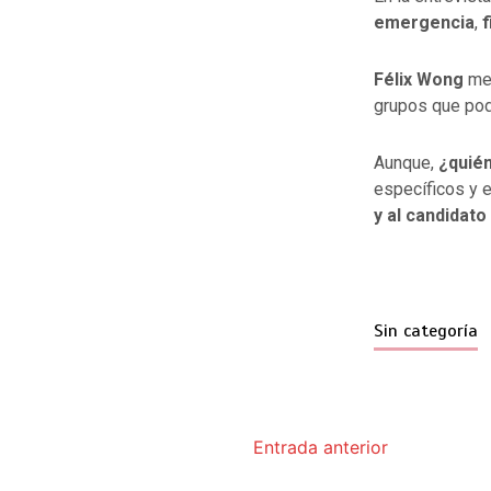
emergencia
,
f
Félix Wong
men
grupos que podr
Aunque,
¿quién
específicos y 
y al candidat
Sin categoría
Entrada anterior