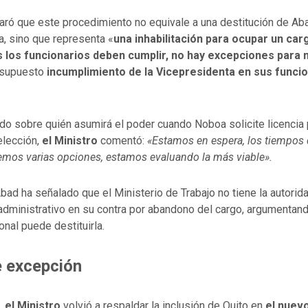
aró que este procedimiento no equivale a una destitución de Aba
a, sino que representa «
una inhabilitación para ocupar un car
 los funcionarios deben cumplir, no hay excepciones para 
 supuesto
incumplimiento de la Vicepresidenta en sus funci
do sobre quién asumirá el poder cuando Noboa solicite licencia 
lección,
el Ministro
comentó:
«Estamos en espera, los tiempos 
nemos varias opciones, estamos evaluando la más viable».
Abad ha señalado que el Ministerio de Trabajo no tiene la autorida
administrativo en su contra por abandono del cargo, argumentand
nal puede destituirla.
 excepción
a,
el Ministro
volvió a respaldar la inclusión de Quito en
el nuevo