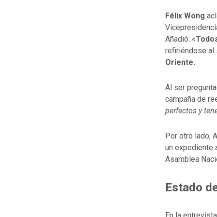
Félix Wong
acl
Vicepresidenci
Añadió: «
Todos
refiriéndose al
Oriente.
Al ser pregunta
campaña de ree
perfectos y te
Por otro lado, 
un expediente 
Asamblea Nacio
Estado de
En la entrevist