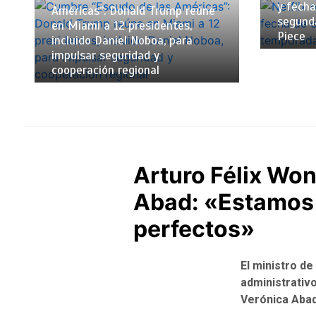
y fecha
Américas”: Donald Trump reúne
segund
en Miami a 12 presidentes,
Piece
incluido Daniel Noboa, para
impulsar seguridad y
cooperación regional
Arturo Félix Won
Abad: «Estamos a
perfectos»
El ministro d
administrativo
Verónica Abad