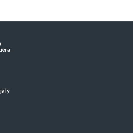
a
uera
al y