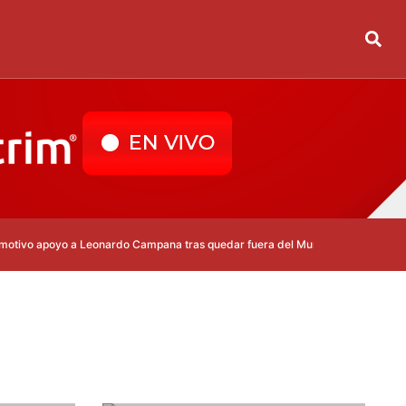
apoyo a Leonardo Campana tras quedar fuera del Mundial 2026
Real Mad
mins
20 de enero de 2026
2 mins