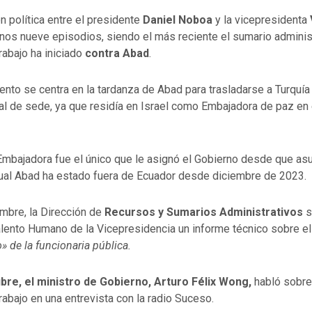
n política entre el presidente
Daniel Noboa
y la vicepresidenta
nos nueve episodios, siendo el más reciente el sumario administ
rabajo ha iniciado
contra Abad
.
nto se centra en la tardanza de Abad para trasladarse a Turquía
l de sede, ya que residía en Israel como Embajadora de paz en e
Embajadora fue el único que le asignó el Gobierno desde que asu
cual Abad ha estado fuera de Ecuador desde diciembre de 2023.
mbre, la Dirección de
Recursos y Sumarios Administrativos
so
alento Humano de la Vicepresidencia un informe técnico sobre el
 de la funcionaria pública.
bre, el ministro de Gobierno, Arturo Félix Wong,
habló sobre
rabajo en una entrevista con la radio Suceso.