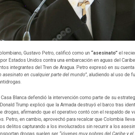
colombiano, Gustavo Petro, calificó como un
“asesinato”
el recie
o por Estados Unidos contra una embarcación en aguas del Caribe
ntos integrantes del Tren de Aragua. Petro expresó en su cuenta
n asesinato en cualquier parte del mundo”
, aludiendo al uso de f
ntidrogas.
a Casa Blanca defendió la intervención como parte de su estrateg
. Donald Trump explicó que la Armada destruyó el barco tras iden
e drogas, afirmando que el operativo contó con el respaldo de v
os. Petro, en cambio, aprovechó para recalcar que Colombia llev
s delitos capturando a los involucrados sin recurrir a los asesin
ansportan drogas suelen ser
“jóvenes muy pobres del Caribe y el 