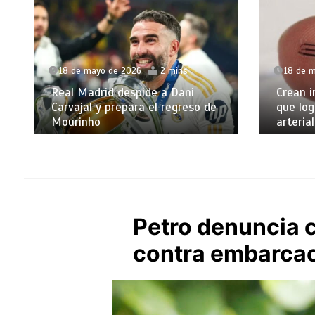
18 de mayo de 2026
2 mins
18 de 
Real Madrid despide a Dani
Crean i
Carvajal y prepara el regreso de
que log
Mourinho
arterial
Petro denuncia c
contra embarcac