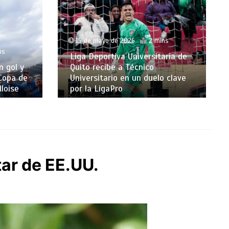
15 de mayo de 2026
2 mins
ns
Liga Deportiva Universitaria de
n gol y
Quito recibe a Técnico
 Copa de
Universitario en un duelo clave
lloise
por la LigaPro
ar de EE.UU.