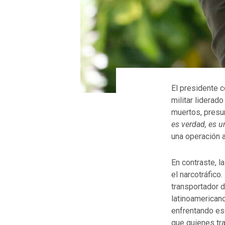
El presidente 
militar liderad
muertos, presu
es verdad, es u
una operación a
En contraste, l
el narcotráfico
transportador d
latinoamerican
enfrentando eso
que quienes tr