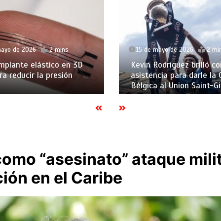
mayo de 2026
2 mins
15 de mayo de 2026
2 mi
mplante elástico en 3D
Kevin Rodríguez brilló co
ra reducir la presión
asistencia para darle la
Bélgica al Union Saint-Gi
omo “asesinato” ataque milit
ión en el Caribe