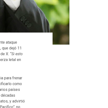
nte ataque
, que dejó 11
 de X:
“Si esto
uerza letal en
ia para frenar
tificarlo como
arios países
a décadas
atos, y advirtió
Pacífico”
, no