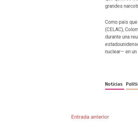
grandes narcotr
Como país que 
(CELAC), Colom
durante una reu
estadounidense
nuclear— en un 
Noticias
Polít
Entrada anterior