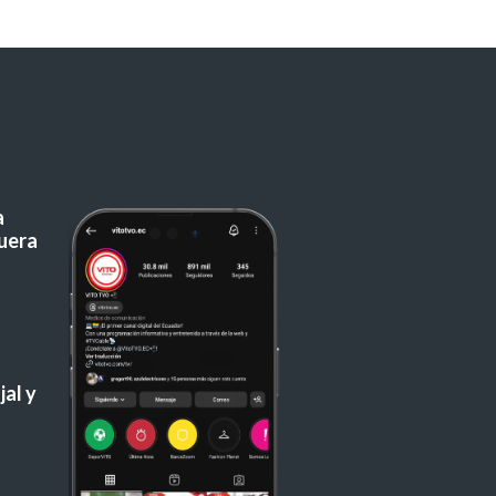
a
uera
al y