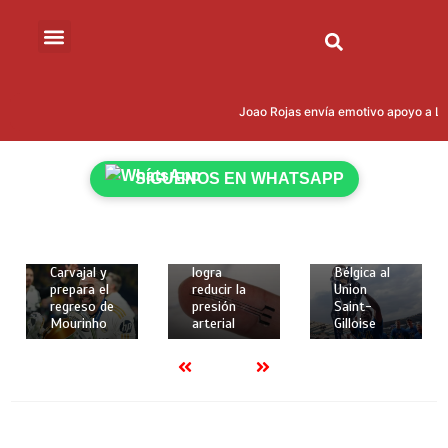
15 de mayo
de 2026
Joao Rojas envía emotivo apoyo a Leo
18 de
18 de
2 mins
mayo de
mayo de
Kevin
2026
2026
Rodríguez
2 mins
2 mins
SÍGUENOS EN WHATSAPP
brilló con
Real
Crean
gol y
Madrid
implante
asistencia
despide a
elástico en
para darle
Dani
3D que
la Copa de
Carvajal y
logra
Bélgica al
prepara el
reducir la
Union
regreso de
presión
Saint-
Mourinho
arterial
Gilloise