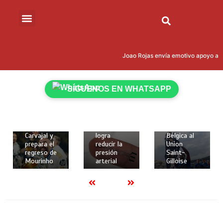
15 de mayo
de 2026
Joao Rojas envía emotivo apoyo a L
18 de
18 de
2 mins
mayo de
mayo de
Kevin
2026
2026
Rodríguez
2 mins
2 mins
SÍGUENOS EN WHATSAPP
brilló con
Real
Crean
gol y
Madrid
implante
asistencia
despide a
elástico en
para darle
Dani
3D que
la Copa de
Carvajal y
logra
Bélgica al
prepara el
reducir la
Union
regreso de
presión
Saint-
Mourinho
arterial
Gilloise