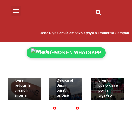
15 de mayo
15 de mayo
de 2026
de 2026
Joao Rojas envía emotivo apoyo a Leonardo Campana tra
18 de
2 mins
2 mins
mayo de
Kevin
Liga
2026
Rodríguez
Deportiva
2 mins
SÍGUENOS EN WHATSAPP
brilló con
Universitari
Crean
gol y
a de Quito
implante
asistencia
recibe a
elástico en
para darle
Técnico
3D que
la Copa de
Universitari
logra
Bélgica al
o en un
reducir la
Union
duelo clave
presión
Saint-
por la
arterial
Gilloise
LigaPro