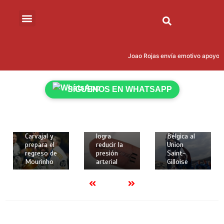
15 de mayo
de 2026
Joao Rojas envía emotivo apoyo a 
18 de
18 de
2 mins
mayo de
mayo de
Kevin
2026
2026
Rodríguez
2 mins
2 mins
SÍGUENOS EN WHATSAPP
brilló con
Real
Crean
gol y
Madrid
implante
asistencia
despide a
elástico en
para darle
Dani
3D que
la Copa de
Carvajal y
logra
Bélgica al
prepara el
reducir la
Union
regreso de
presión
Saint-
Mourinho
arterial
Gilloise