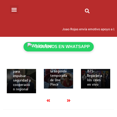
marzo de
2026
2 mins
Cumbre
12 de
“Escudo de
12 de
las
febrero de
Joao Rojas envía emotivo apoyo a Leo
Américas”:
febrero de
2026
Donald
2026
2 mins
Trump
2 mins
Netflix
reúne en
SÍGUENOS EN WHATSAPP
revela
Los dos
Miami a 12
nuevos
primeros
presidente
personajes
conciertos
s, incluido
y fecha de
de la gira
Daniel
estreno de
mundial de
Noboa,
la segunda
BTS
para
temporada
llegarán a
impulsar
de One
los cines
seguridad y
Piece
en vivo
cooperació
n regional