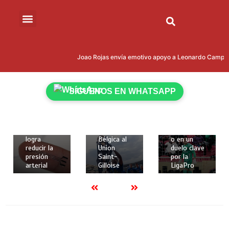
15 de mayo
15 de mayo
de 2026
de 2026
Joao Rojas envía emotivo apoyo a Leonardo Campana 
18 de
2 mins
2 mins
mayo de
Kevin
Liga
2026
Rodríguez
Deportiva
2 mins
SÍGUENOS EN WHATSAPP
brilló con
Universitari
Crean
gol y
a de Quito
implante
asistencia
recibe a
elástico en
para darle
Técnico
3D que
la Copa de
Universitari
logra
Bélgica al
o en un
reducir la
Union
duelo clave
presión
Saint-
por la
arterial
Gilloise
LigaPro