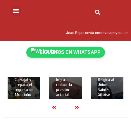
15 de mayo
de 2026
Joao Rojas envía emotivo apoyo a Leona
18 de
18 de
2 mins
mayo de
mayo de
Kevin
2026
2026
Rodríguez
2 mins
2 mins
SÍGUENOS EN WHATSAPP
brilló con
Real
Crean
gol y
Madrid
implante
asistencia
despide a
elástico en
para darle
Dani
3D que
la Copa de
Carvajal y
logra
Bélgica al
prepara el
reducir la
Union
regreso de
presión
Saint-
Mourinho
arterial
Gilloise