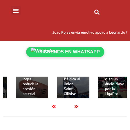
15 de mayo
15 de mayo
de 2026
de 2026
Joao Rojas envía emotivo apoyo a Leonardo Cam
18 de
2 mins
2 mins
mayo de
Kevin
Liga
2026
Rodríguez
Deportiva
2 mins
SÍGUENOS EN WHATSAPP
brilló con
Universitari
Crean
gol y
a de Quito
implante
asistencia
recibe a
elástico en
para darle
Técnico
3D que
la Copa de
Universitari
logra
Bélgica al
o en un
reducir la
Union
duelo clave
presión
Saint-
por la
arterial
Gilloise
LigaPro