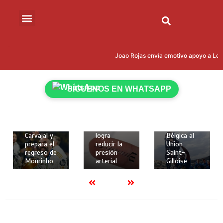
15 de mayo
de 2026
Joao Rojas envía emotivo apoyo a Leon
18 de
18 de
2 mins
mayo de
mayo de
Kevin
2026
2026
Rodríguez
2 mins
2 mins
SÍGUENOS EN WHATSAPP
brilló con
Real
Crean
gol y
Madrid
implante
asistencia
despide a
elástico en
para darle
Dani
3D que
la Copa de
Carvajal y
logra
Bélgica al
prepara el
reducir la
Union
regreso de
presión
Saint-
Mourinho
arterial
Gilloise