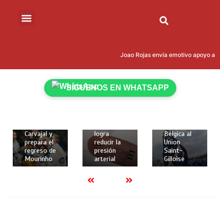
15 de mayo
de 2026
Joao Rojas envía emotivo apoyo a L
18 de
18 de
2 mins
mayo de
mayo de
Kevin
2026
2026
Rodríguez
2 mins
2 mins
SÍGUENOS EN WHATSAPP
brilló con
Real
Crean
gol y
Madrid
implante
asistencia
despide a
elástico en
para darle
Dani
3D que
la Copa de
Carvajal y
logra
Bélgica al
prepara el
reducir la
Union
regreso de
presión
Saint-
Mourinho
arterial
Gilloise