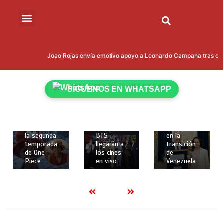
12 de
20 de
12 de
febrero de
enero de
Joao Rojas envía emotivo apoyo a Leonardo Campana tras qued
febrero de
2026
2026
2026
2 mins
2 mins
2 mins
Netflix
Trump
SÍGUENOS EN WHATSAPP
revela
Los dos
quiere
nuevos
primeros
involucrar
personajes
conciertos
a María
y fecha de
de la gira
Corina
estreno de
mundial de
Machado
la segunda
BTS
en la
temporada
llegarán a
transición
de One
los cines
de
Piece
en vivo
Venezuela