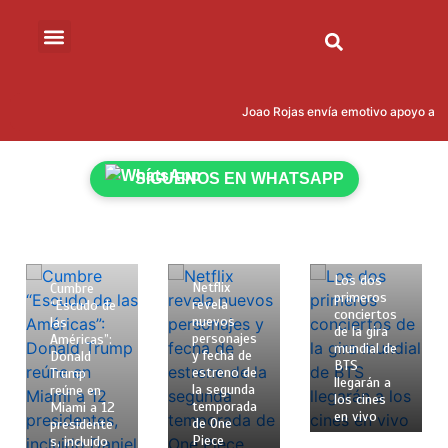
Joao Rojas envía emotivo apoyo a Leo
SÍGUENOS EN WHATSAPP
12 de
12 de
4 de
febrero de
febrero de
marzo de
2026
2026
2026
2 mins
2 mins
2 mins
Los dos
Netflix
Cumbre
primeros
revela
“Escudo de
conciertos
nuevos
las
de la gira
personajes
Américas”:
mundial de
y fecha de
Donald
BTS
estreno de
Trump
llegarán a
la segunda
reúne en
los cines
temporada
Miami a 12
en vivo
de One
presidente
Piece
s, incluido