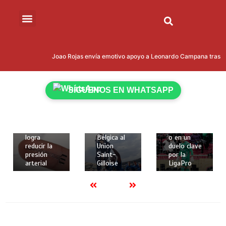
15 de mayo
15 de mayo
de 2026
de 2026
Joao Rojas envía emotivo apoyo a Leonardo Campana tras que
18 de
2 mins
2 mins
mayo de
Kevin
Liga
2026
Rodríguez
Deportiva
2 mins
SÍGUENOS EN WHATSAPP
brilló con
Universitari
Crean
gol y
a de Quito
implante
asistencia
recibe a
elástico en
para darle
Técnico
3D que
la Copa de
Universitari
logra
Bélgica al
o en un
reducir la
Union
duelo clave
presión
Saint-
por la
arterial
Gilloise
LigaPro