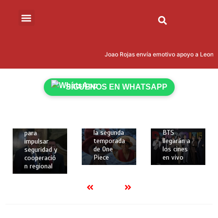
marzo de
2026
2 mins
Cumbre
12 de
“Escudo de
12 de
las
febrero de
Joao Rojas envía emotivo apoyo a Leonardo
Américas”:
febrero de
2026
Donald
2026
2 mins
Trump
2 mins
Netflix
reúne en
SÍGUENOS EN WHATSAPP
revela
Los dos
Miami a 12
nuevos
primeros
presidente
personajes
conciertos
s, incluido
y fecha de
de la gira
Daniel
estreno de
mundial de
Noboa,
la segunda
BTS
para
temporada
llegarán a
impulsar
de One
los cines
seguridad y
Piece
en vivo
cooperació
n regional