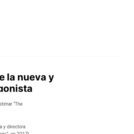
e la nueva y
gonista
stimar “The
a y directora
nge”, en 2017)