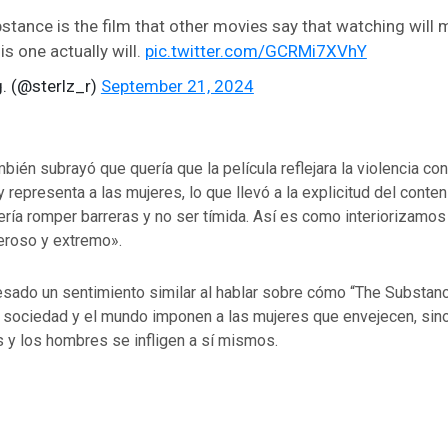
stance is the film that other movies say that watching will
this one actually will.
pic.twitter.com/GCRMi7XVhY
g. (@sterlz_r)
September 21, 2024
mbién subrayó que quería que la película reflejara la violencia con
y representa a las mujeres, lo que llevó a la explicitud del conten
ía romper barreras y no ser tímida. Así es como interiorizamos t
eroso y extremo».
sado un sentimiento similar al hablar sobre cómo “The Substanc
a sociedad y el mundo imponen a las mujeres que envejecen, sin
 y los hombres se infligen a sí mismos.