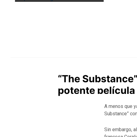
“The Substance”:
potente películ
A menos que ya
Substance” com
Sin embargo, al
francesa Corali