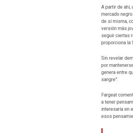
A partir de ahí
mercado negro 
de sí misma, co
versión más jov
seguir ciertas
proporciona la 
Sin revelar dem
por mantenerse 
genera entre qu
sangre”.
Fargeat coment
a tener pensami
interesaría en 
esos pensamien