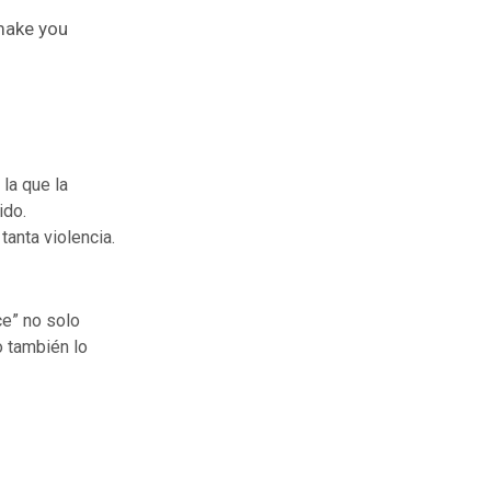
 make you
 la que la
ido.
anta violencia.
e” no solo
o también lo