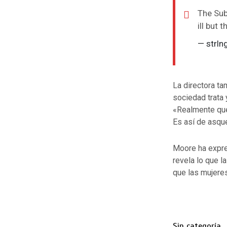
The Sub
ill but 
— strln
La directora ta
sociedad trata 
«Realmente quer
Es así de asqu
Moore ha expre
revela lo que l
que las mujeres
Sin categoría