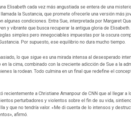
, una Elisabeth cada vez más angustiada se entera de una misteri
llamada la Sustancia, que promete ofrecerle una versión más jo
n algunas condiciones. Entra Sue, interpretada por Margaret Qual
en y vibrante que busca recuperar la antigua gloria de Elisabet
 reglas simples pero innegociables impuestas por la oscura com
Sustancia. Por supuesto, ese equilibrio no dura mucho tiempo.
asiado, lo que sigue es una mirada intensa al desesperado inte
en la cima, combinado con la creciente adicción de Sue a la ad
ienes la rodean. Todo culmina en un final que redefine el conce
ó recientemente a Christiane Amanpour de CNN que al llegar a 
entos perturbadores y violentos sobre el fin de su vida, sintie
ella y que no tendría valor. «Me di cuenta de lo intensos y destru
tos», afirmó.