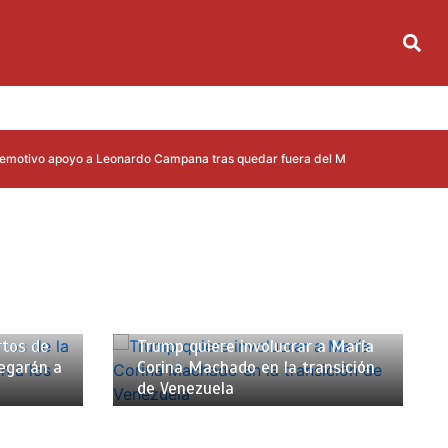
o apoyo a Leonardo Campana tras quedar fuera del Mundial 2026
Real M
ns
20 de enero de 2026
2 mins
rtos de
Trump quiere involucrar a María
legarán a
Corina Machado en la transición
de Venezuela