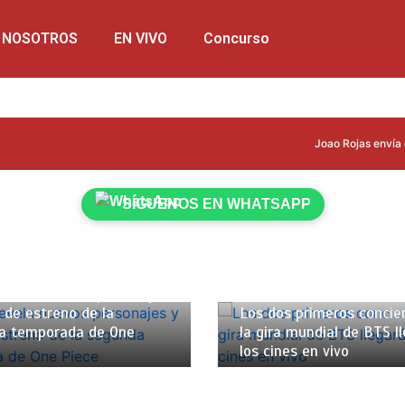
NOSOTROS
EN VIVO
Concurso
Joao Rojas envía emotiv
SÍGUENOS EN WHATSAPP
brero de 2026
2 mins
12 de febrero de 2026
2 mi
 revela nuevos personajes
 de estreno de la
Los dos primeros concie
a temporada de One
la gira mundial de BTS l
los cines en vivo