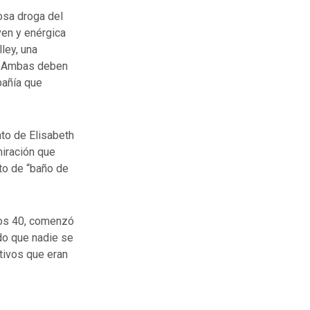
osa droga del
ven y enérgica
ley, una
h. Ambas deben
pañía que
nto de Elisabeth
miración que
pto de “baño de
los 40, comenzó
ndo que nadie se
ctivos que eran