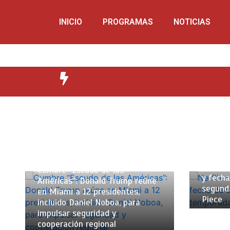
INICIO
PROGRAMAS
NOTICIAS
12 de fe
4 de marzo de 2026
2 mins
Netflix
Cumbre “Escudo de las
y fecha
Américas”: Donald Trump reúne
segund
en Miami a 12 presidentes,
Piece
incluido Daniel Noboa, para
impulsar seguridad y
cooperación regional