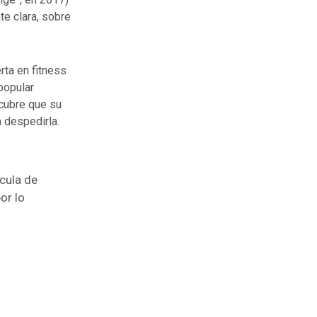
te clara, sobre
rta en fitness
popular
scubre que su
a despedirla.
cula de
or lo