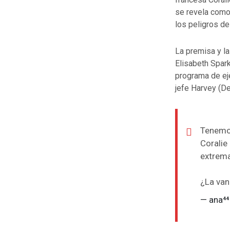
se revela como 
los peligros de
La premisa y la
Elisabeth Spark
programa de eje
jefe Harvey (De
Tenemos
Coralie
extrema
¿La van
— ana⁴⁴