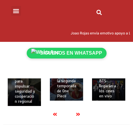
marzo de
2026
2 mins
Cumbre
12 de
“Escudo de
12 de
las
febrero de
Joao Rojas envía emotivo apoyo a Le
Américas”:
febrero de
2026
Donald
2026
2 mins
Trump
2 mins
Netflix
reúne en
SÍGUENOS EN WHATSAPP
revela
Los dos
Miami a 12
nuevos
primeros
presidente
personajes
conciertos
s, incluido
y fecha de
de la gira
Daniel
estreno de
mundial de
Noboa,
la segunda
BTS
para
temporada
llegarán a
impulsar
de One
los cines
seguridad y
Piece
en vivo
cooperació
n regional