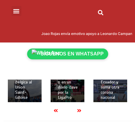
15 de mayo
15 de mayo
de 2026
de 2026
Joao Rojas envía emotivo apoyo a Leonardo Campana tra
2 mins
2 mins
Kevin
Liga
Rodríguez
Deportiva
14 de mayo
SÍGUENOS EN WHATSAPP
brilló con
Universitari
de 2026
gol y
a de Quito
2 mins
asistencia
recibe a
para darle
Técnico
IDV vuelve
la Copa de
Universitari
a reinar en
Bélgica al
o en un
Ecuador y
Union
duelo clave
suma otra
Saint-
por la
corona
Gilloise
LigaPro
nacional