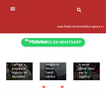
15 de mayo
15 de mayo
de 2026
de 2026
Joao Rojas envía emotivo apoyo a Leo
18 de
2 mins
2 mins
mayo de
Kevin
Liga
2026
Rodríguez
Deportiva
2 mins
SÍGUENOS EN WHATSAPP
brilló con
Universitari
Real
gol y
a de Quito
Madrid
asistencia
recibe a
despide a
para darle
Técnico
Dani
la Copa de
Universitari
Carvajal y
Bélgica al
o en un
prepara el
Union
duelo clave
regreso de
Saint-
por la
Mourinho
Gilloise
LigaPro