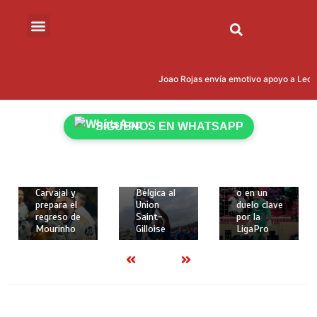
15 de mayo
15 de mayo
de 2026
de 2026
Joao Rojas envía emotivo apoyo a Leona
18 de
2 mins
2 mins
mayo de
Kevin
Liga
2026
Rodríguez
Deportiva
2 mins
SÍGUENOS EN WHATSAPP
brilló con
Universitari
Real
gol y
a de Quito
Madrid
asistencia
recibe a
despide a
para darle
Técnico
Dani
la Copa de
Universitari
Carvajal y
Bélgica al
o en un
prepara el
Union
duelo clave
regreso de
Saint-
por la
Mourinho
Gilloise
LigaPro