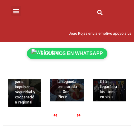
marzo de
2026
2 mins
Cumbre
12 de
“Escudo de
12 de
las
febrero de
Joao Rojas envía emotivo apoyo a Leona
Américas”:
febrero de
2026
Donald
2026
2 mins
Trump
2 mins
Netflix
reúne en
SÍGUENOS EN WHATSAPP
revela
Los dos
Miami a 12
nuevos
primeros
presidente
personajes
conciertos
s, incluido
y fecha de
de la gira
Daniel
estreno de
mundial de
Noboa,
la segunda
BTS
para
temporada
llegarán a
impulsar
de One
los cines
seguridad y
Piece
en vivo
cooperació
n regional