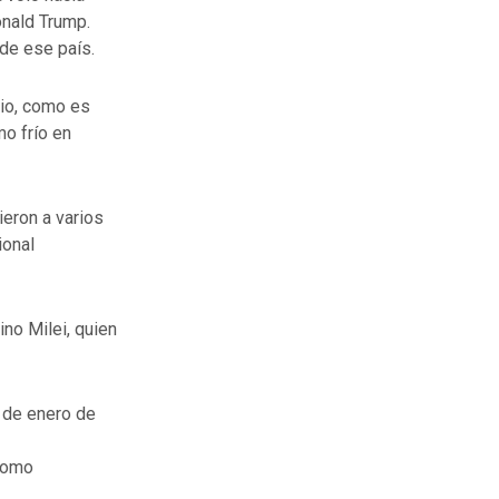
onald Trump.
 de ese país.
lio, como es
mo frío en
eron a varios
ional
no Milei, quien
0 de enero de
 como