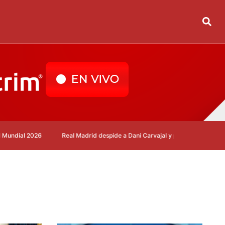
6
Real Madrid despide a Dani Carvajal y prepara el regreso de Mourinho