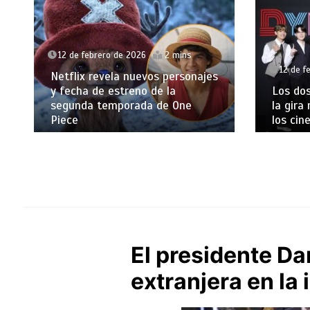
12 de febrero de 2026
2 mins
12 de f
Netflix revela nuevos personajes
y fecha de estreno de la
Los dos
segunda temporada de One
la gira
Piece
los cin
El presidente Da
extranjera en la