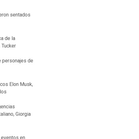
ieron sentados
ca de la
, Tucker
e personajes de
icos Elon Musk,
los
gencias
aliano, Giorgia
e eventos en