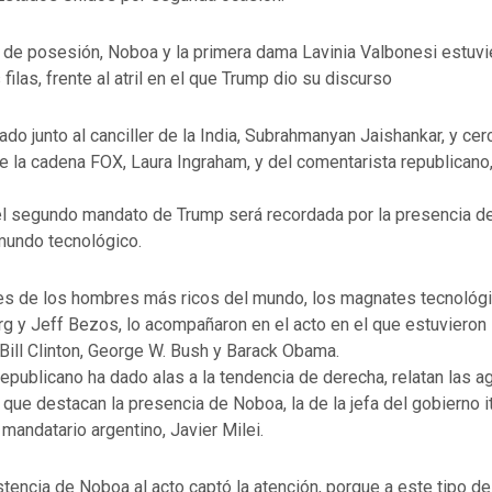
o de posesión, Noboa y la primera dama Lavinia Valbonesi estuv
filas, frente al atril en el que Trump dio su discurso
do junto al canciller de la India, Subrahmanyan Jaishankar, y cer
 la cadena FOX, Laura Ingraham, y del comentarista republicano
l segundo mandato de Trump será recordada por la presencia d
l mundo tecnológico.
res de los hombres más ricos del mundo, los magnates tecnológ
g y Jeff Bezos, lo acompañaron en el acto en el que estuvieron 
Bill Clinton, George W. Bush y Barack Obama.
 republicano ha dado alas a la tendencia de derecha, relatan las a
 que destacan la presencia de Noboa, la de la jefa del gobierno it
l mandatario argentino, Javier Milei.
tencia de Noboa al acto captó la atención, porque a este tipo d