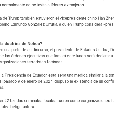
normalmente no se invita a líderes extranjeros.
ra de Trump también estuvieron el vicepresidente chino Han Zheng
olano Edmundo González Urrutia, a quien Trump considera «pres
la doctrina de Noboa?
 en una parte de su discurso, el presidente de Estados Unidos, D
de las órdenes ejecutivas que firmará este lunes será declarar a
organizaciones terroristas foráneas.
a Presidencia de Ecuador, esta sería una medida similar a la t
l pasado 9 de enero de 2024, dispuso la existencia de un confl
ís.
ca, 22 bandas criminales locales fueron como «organizaciones te
atales beligerantes».