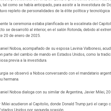
 tal como se había anticipado, para asistir a la investidura de D
uvo repleto de personalidades de la élite política y tecnológica
ente la ceremonia estaba planificada en la escalinata del Capito
acto se desarrolló al interior, en el salón Rotonda, debido al extre
e 20 de enero de 2025.
Daniel Noboa, acompañado de su esposa Lavinia Valbonesi, acudi
on parte del cambio de mando en Estados Unidos, como la tradic
iosa previa a la investidura.
turgia se observó a Noboa conversando con el mandatario argenti
 su hermana.
aniel Noboa dialoga con su similar de Argentina, Javier Milei, 2
Milei acudieron al Capitolio, donde Donald Trump juró el cargo
Estados Unidos por segunda ocasión.