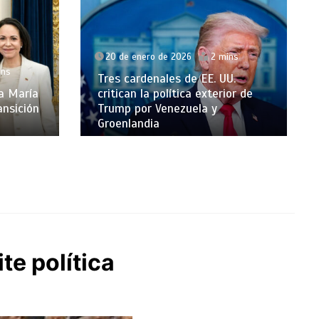
20 de enero de 2026
2 mins
ins
Tres cardenales de EE. UU.
 a María
critican la política exterior de
ansición
Trump por Venezuela y
Groenlandia
te política