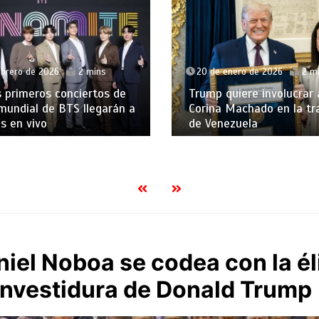
ebrero de 2026
2 mins
20 de enero de 2026
2 m
 primeros conciertos de
Trump quiere involucrar
 mundial de BTS llegarán a
Corina Machado en la tr
es en vivo
de Venezuela
niel Noboa se codea con la éli
 investidura de Donald Trump