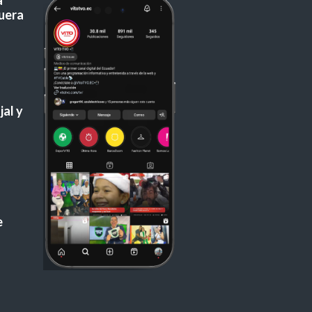
a
uera
al y
e