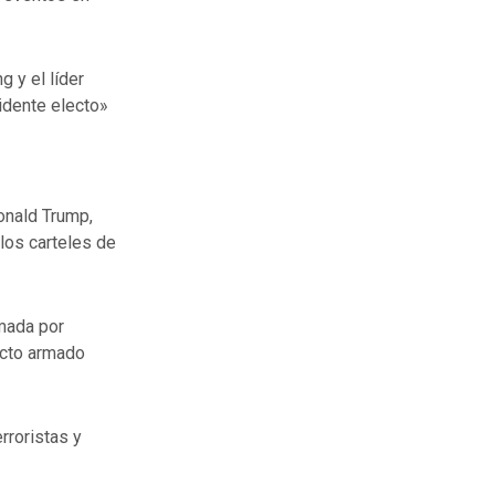
 y el líder
idente electo»
onald Trump,
 los carteles de
omada por
icto armado
rroristas y