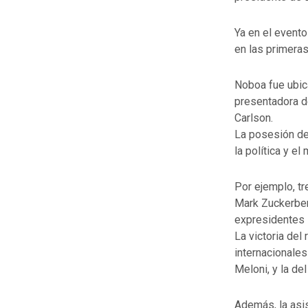
Ya en el event
en las primeras 
Noboa fue ubica
presentadora de
Carlson.
La posesión de
la política y e
Por ejemplo, t
Mark Zuckerber
expresidentes 
La victoria del
internacionales
Meloni, y la de
Además, la asis