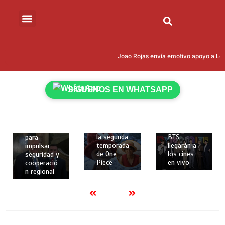
marzo de
2026
2 mins
Cumbre
12 de
“Escudo de
12 de
las
febrero de
Joao Rojas envía emotivo apoyo a Leon
Américas”:
febrero de
2026
Donald
2026
2 mins
Trump
2 mins
Netflix
reúne en
SÍGUENOS EN WHATSAPP
revela
Los dos
Miami a 12
nuevos
primeros
presidente
personajes
conciertos
s, incluido
y fecha de
de la gira
Daniel
estreno de
mundial de
Noboa,
la segunda
BTS
para
temporada
llegarán a
impulsar
de One
los cines
seguridad y
Piece
en vivo
cooperació
n regional