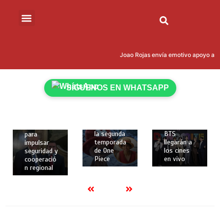
marzo de
2026
2 mins
Cumbre
12 de
“Escudo de
12 de
las
febrero de
Joao Rojas envía emotivo apoyo a Le
Américas”:
febrero de
2026
Donald
2026
2 mins
Trump
2 mins
Netflix
reúne en
SÍGUENOS EN WHATSAPP
revela
Los dos
Miami a 12
nuevos
primeros
presidente
personajes
conciertos
s, incluido
y fecha de
de la gira
Daniel
estreno de
mundial de
Noboa,
la segunda
BTS
para
temporada
llegarán a
impulsar
de One
los cines
seguridad y
Piece
en vivo
cooperació
n regional