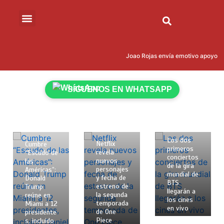
Joao Rojas envía emotivo apoyo a Le
SÍGUENOS EN WHATSAPP
12 de
12 de
4 de
febrero de
febrero de
marzo de
2026
2026
2026
2 mins
2 mins
2 mins
Los dos
Netflix
Cumbre
primeros
revela
“Escudo de
conciertos
nuevos
las
de la gira
personajes
Américas”:
mundial de
y fecha de
Donald
BTS
estreno de
Trump
llegarán a
la segunda
reúne en
los cines
temporada
Miami a 12
en vivo
de One
presidente
Piece
s, incluido