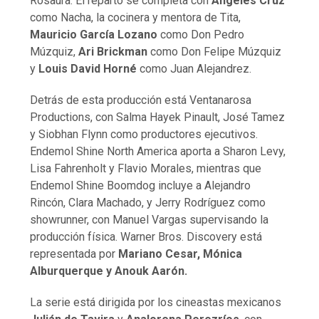
Rosaura. El reparto se completa con
Ángeles Cruz
como Nacha, la cocinera y mentora de Tita,
Mauricio García Lozano
como Don Pedro
Múzquiz,
Ari Brickman
como Don Felipe Múzquiz
y
Louis David Horné
como Juan Alejandrez.
Detrás de esta producción está Ventanarosa
Productions, con Salma Hayek Pinault, José Tamez
y Siobhan Flynn como productores ejecutivos.
Endemol Shine North America aporta a Sharon Levy,
Lisa Fahrenholt y Flavio Morales, mientras que
Endemol Shine Boomdog incluye a Alejandro
Rincón, Clara Machado, y Jerry Rodríguez como
showrunner, con Manuel Vargas supervisando la
producción física. Warner Bros. Discovery está
representada por
Mariano Cesar, Mónica
Alburquerque y Anouk Aarón.
La serie está dirigida por los cineastas mexicanos