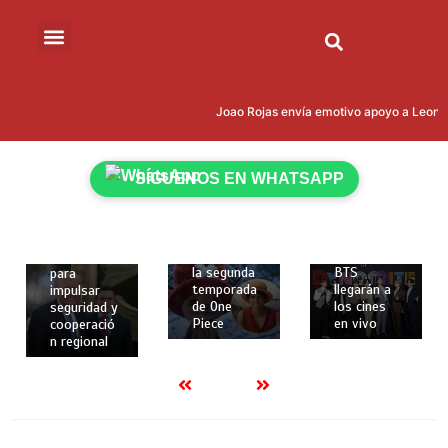
marzo de
2026
2 mins
Cumbre
12 de
“Escudo de
12 de
las
febrero de
Joao Rojas envía emotivo apoyo a Leonardo
Américas”:
febrero de
2026
Donald
2026
2 mins
Trump
2 mins
Netflix
reúne en
SÍGUENOS EN WHATSAPP
revela
Los dos
Miami a 12
nuevos
primeros
presidente
personajes
conciertos
s, incluido
y fecha de
de la gira
Daniel
estreno de
mundial de
Noboa,
la segunda
BTS
para
temporada
llegarán a
impulsar
de One
los cines
seguridad y
Piece
en vivo
cooperació
n regional