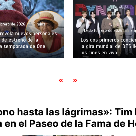
ebrero de 2026
2 mins
12 de febrero de 2026
2 
 revela nuevos personajes
 de estreno de la
Los dos primeros concie
a temporada de One
la gira mundial de BTS l
los cines en vivo
no hasta las lágrimas»: Tim
la en el Paseo de la Fama de 