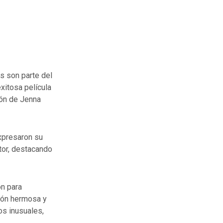
s son parte del
exitosa película
ión de Jenna
expresaron su
ctor, destacando
on para
ión hermosa y
os inusuales,