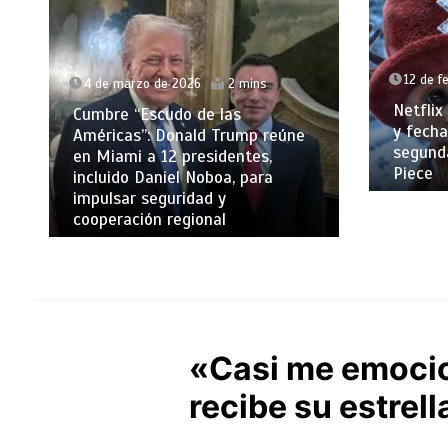
12 de f
4 de marzo de 2026
2 mins
Netflix
Cumbre “Escudo de las
y fecha
Américas”: Donald Trump reúne
segund
en Miami a 12 presidentes,
Piece
incluido Daniel Noboa, para
impulsar seguridad y
cooperación regional
«Casi me emocio
recibe su estrel