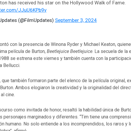
ton has received his star on the Hollywood Walk of Fame.
itter.com/JJuU6KPb9v
 Updates (@FilmUpdates)
September 3, 2024
ontó con la presencia de Winona Ryder y Michael Keaton, quiene
tima película de Burton,
Beetlejuice Beetlejuice
. La secuela de la 
988 se estrena este viernes y también cuenta con la participac
 Bellucci.
 que también formaron parte del elenco de la película original, 
Burton. Ambos elogiaron la creatividad y la originalidad del dire
al cine.
scurso como invitada de honor, resaltó la habilidad única de Burt
os personajes marginados y diferentes. “Tim tiene una comprens
ón humano. No solo entiende a los incomprendidos, los raros y l
lebra”, afirmó.