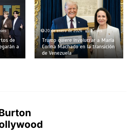
mins
20 de enero de 2026
2 mins
rtos de
Trump quiere involucrar a María
legarán a
Corina Machado en la transición
de Venezuela
 Burton
Hollywood