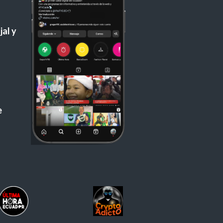
al y
e