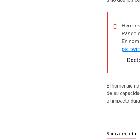
Hermosa
Paseo 
En nomb
pic.tw
— Doct
El homenaje no 
de su capacidad
el impacto dura
Sin categoría