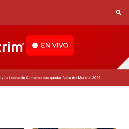
nardo Campana tras quedar fuera del Mundial 2026
Real Madrid despide 