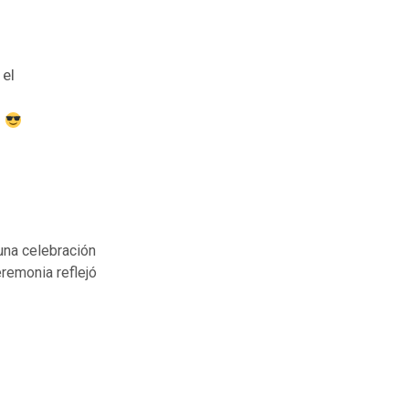
 el
m
una celebración
remonia reflejó