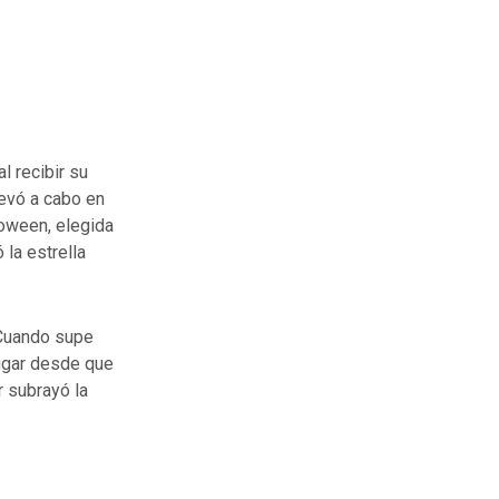
l recibir su
evó a cabo en
loween, elegida
 la estrella
“Cuando supe
lugar desde que
r subrayó la