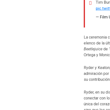
Tim Bur
pic.tw
— Film
La ceremonia c
elenco de la úl
Beetlejuice
de 1
Ortega y Monica
Ryder y Keaton,
admiración por 
su contribución 
Ryder, en su di
conectar con l
única del coraz
sino que los ce