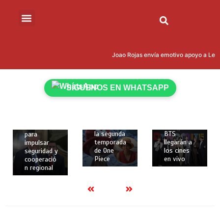
marzo de
2026
2 mins
Cumbre
12 de
“Escudo de
12 de
las
febrero de
Joao Rojas envía emotivo apoyo a Leona
Américas”:
febrero de
2026
Donald
2026
2 mins
Trump
2 mins
Netflix
reúne en
SÍGUENOS EN WHATSAPP
revela
Los dos
Miami a 12
nuevos
primeros
presidente
personajes
conciertos
s, incluido
y fecha de
de la gira
Daniel
estreno de
mundial de
Noboa,
la segunda
BTS
para
temporada
llegarán a
impulsar
de One
los cines
seguridad y
Piece
en vivo
cooperació
n regional