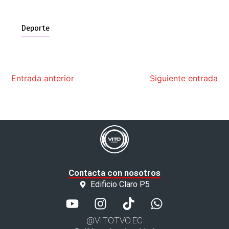
Deporte
Entrada anterior
Siguiente entrada
Contacta con nosotros
Edificio Claro P5
@VITOTVO.EC