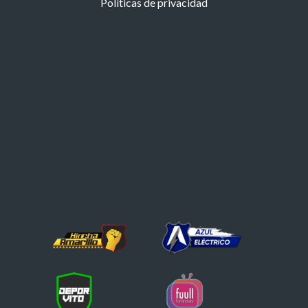
Políticas de privacidad